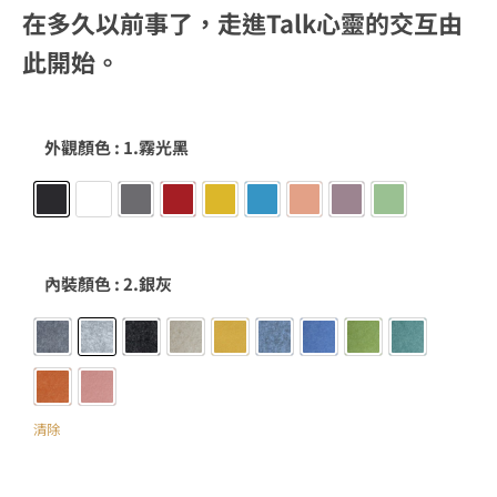
在多久以前事了，走進
Talk
心靈的交互由
此開始。
外觀顏色
: 1.霧光黑
1.霧光黑
2.霧光白
3.金屬灰
4.新年紅
5.檸檬黃
6.夏日藍
7.杏粉
8.香芋紫
9.牛油果綠
內裝顏色
: 2.銀灰
1.月光灰
2.銀灰
3.芝麻黑
4.淺駝
5.檸檬黃
6.霧霾藍
7.天藍
8.果綠
9.孔雀綠
A.蜜桔
B.粉色
清除