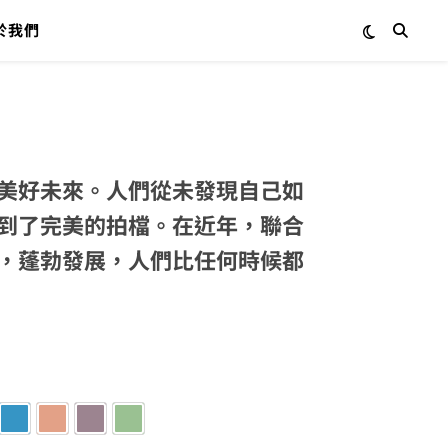
於我們
美好未來。人們從未發現自己如
到了完美的拍檔。在近年，聯合
，蓬勃發展，人們比任何時候都
檸檬黃
6.夏日藍
7.杏粉
8.香芋紫
9.牛油果綠