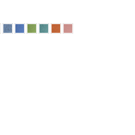
.檸檬黃
6.霧霾藍
7.天藍
8.果綠
9.孔雀綠
A.蜜桔
B.粉色