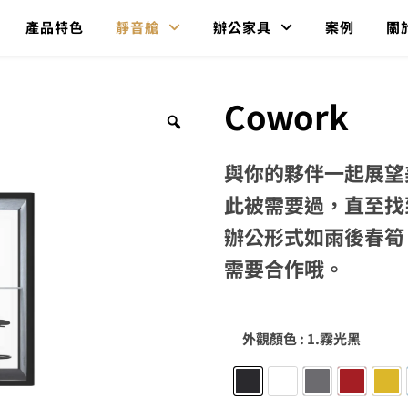
產品特色
靜音艙
辦公家具
案例
關
Cowork
與你的夥伴一起展望
此被需要過，直至找
辦公形式如雨後春筍
需要合作哦。
外觀顏色
: 1.霧光黑
1.霧光黑
2.霧光白
3.金屬灰
4.新年紅
5.