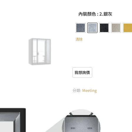
內裝顏色
: 2.銀灰
1.月光灰
2.銀灰
3.芝麻黑
4.淺駝
5
清除
分類:
Meeting