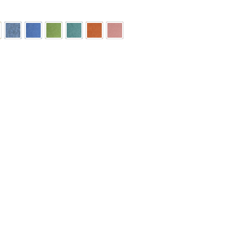
.檸檬黃
6.霧霾藍
7.天藍
8.果綠
9.孔雀綠
A.蜜桔
B.粉色