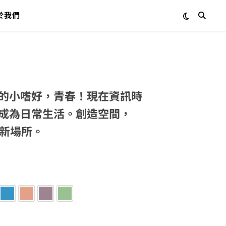
於我們
的小嗜好，青春！現在資訊時
成為日常生活。創造空間，
新場所。
檸檬黃
6.夏日藍
7.杏粉
8.香芋紫
9.牛油果綠