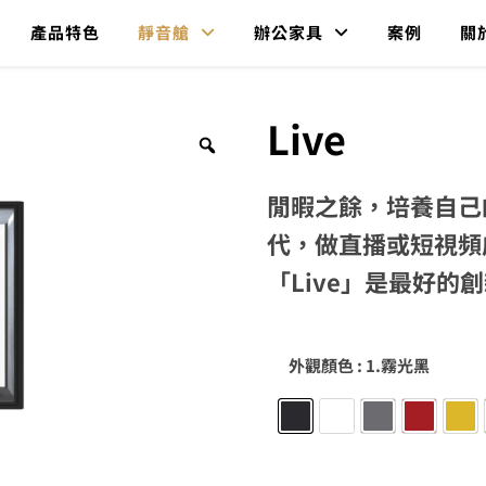
產品特色
靜音艙
辦公家具
案例
關
Live
閒暇之餘，培養自己
代，做直播或短視頻
「
Live
」是最好的創
外觀顏色
: 1.霧光黑
1.霧光黑
2.霧光白
3.金屬灰
4.新年紅
5.