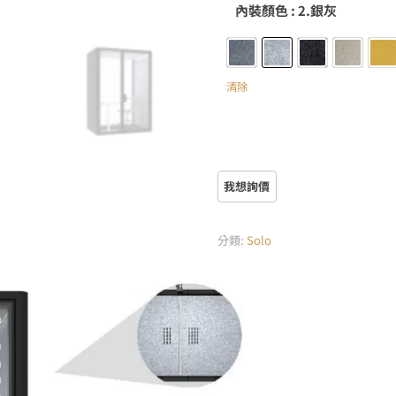
內裝顏色
: 2.銀灰
1.月光灰
2.銀灰
3.芝麻黑
4.淺駝
5
清除
分類:
Solo